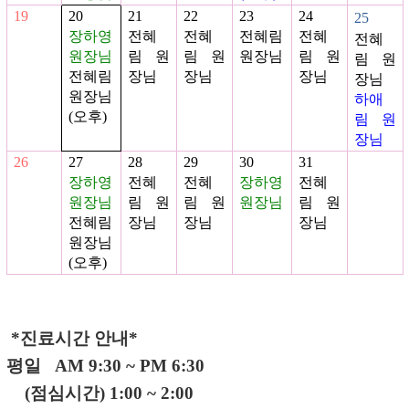
19
20
21
22
23
24
25
장하영
전혜
전혜
전혜림
전혜
전혜
원장님
림 원
림 원
원장님
림 원
림 원
전혜림
장님
장님
장님
장님
원장님
하애
(
오후
)
림 원
장님
26
27
28
29
30
31
장하영
전혜
전혜
장하영
전혜
원장님
림 원
림 원
원장님
림 원
전혜림
장님
장님
장님
원장님
(
오후
)
*진료시간 안내*
평일
​ AM 9:30 ~ PM 6:30
(
점심시간) 1:00 ~ 2:00​