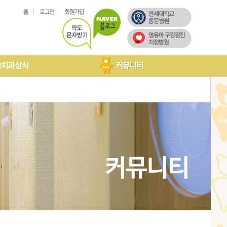
아치과상식
국인진료
려드립니다
구강내 소수술
온라인상담
고객후기
포토갤러리