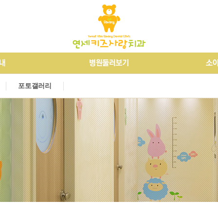
개
소아교정
오시는길
진정요법
병원둘러보기
외상치료
장애우치료
소
외
알
포토갤러리