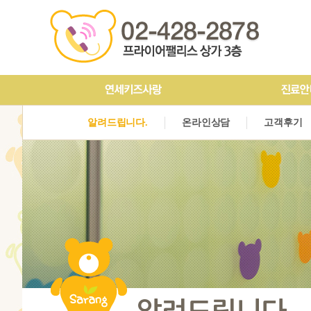
인사말&의료진소개
구강검진
예방치료
진료안내
충치치료
장비소
알려드립니다.
온라인상담
고객후기