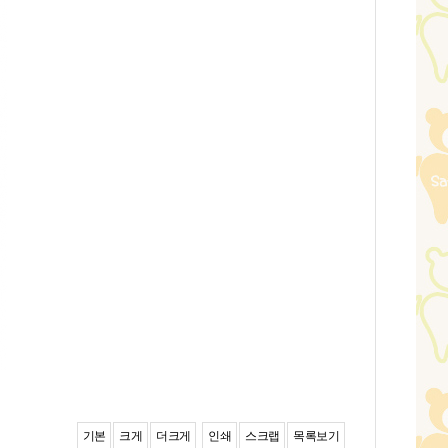
기본
크게
더크게
인쇄
스크랩
목록보기