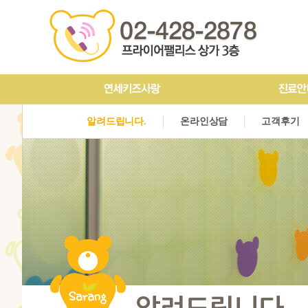
인사말&의료진소개
구강검진
예방치료
진료안내
충치치료
장비소
알려드립니다.
온라인상담
고객후기