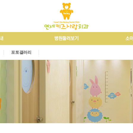
개
소아교정
오시는길
진정요법
병원둘러보기
외상치료
장애우치료
소
외
알
포토갤러리