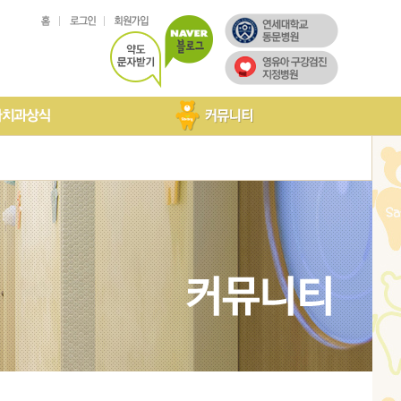
아치과상식
국인진료
려드립니다
구강내 소수술
온라인상담
고객후기
포토갤러리