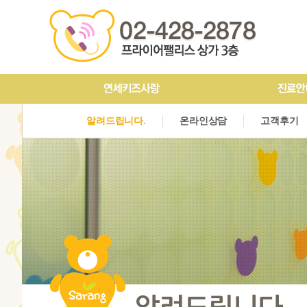
인사말&의료진소개
구강검진
예방치료
진료안내
충치치료
장비소
알려드립니다.
온라인상담
고객후기