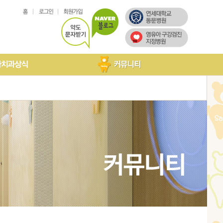
아치과상식
국인진료
려드립니다
구강내 소수술
온라인상담
고객후기
포토갤러리