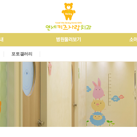
개
소아교정
오시는길
진정요법
병원둘러보기
외상치료
장애우치료
소
외
알
포토갤러리