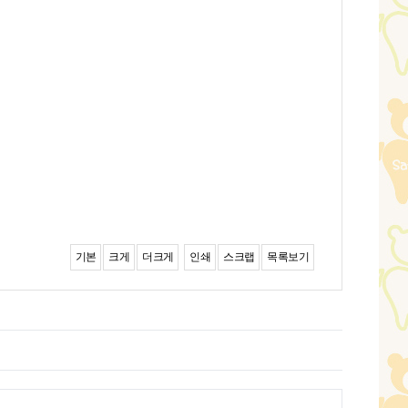
기본
크게
더크게
인쇄
스크랩
목록보기