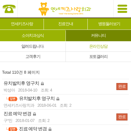
연세키즈사랑
진료안내
병원둘러보기
소아치과상식
커뮤니티
알려드립니다.
온라인상담
고객후기
포토갤러리
Total 110건
8 페이지
유치발치후 영구치
완료
박성아
2018-04-10
조회: 4
유치발치후 영구치
-
연세키즈사랑치과
2018-06-01
조회: 2
진료 예약 변경
완료
구*진
2018-01-07
조회: 2
진료 예약 변경