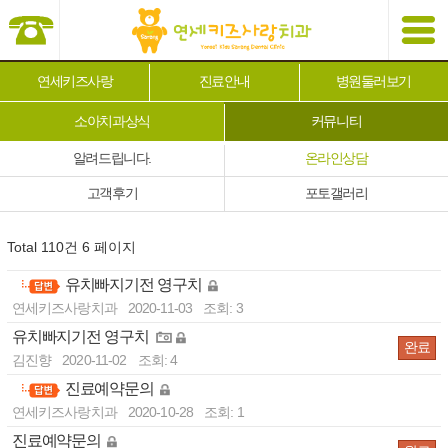
연세키즈사랑
진료안내
병원둘러보기
소아치과상식
커뮤니티
알려드립니다.
온라인상담
고객후기
포토갤러리
Total 110건
6 페이지
유치빠지기전 영구치
-
연세키즈사랑치과
2020-11-03
조회: 3
유치빠지기전 영구치
완료
김진향
2020-11-02
조회: 4
진료예약문의
-
연세키즈사랑치과
2020-10-28
조회: 1
진료예약문의